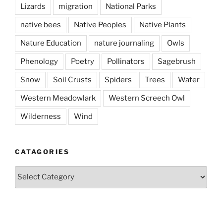
Lizards
migration
National Parks
native bees
Native Peoples
Native Plants
Nature Education
nature journaling
Owls
Phenology
Poetry
Pollinators
Sagebrush
Snow
Soil Crusts
Spiders
Trees
Water
Western Meadowlark
Western Screech Owl
Wilderness
Wind
CATAGORIES
Catagories