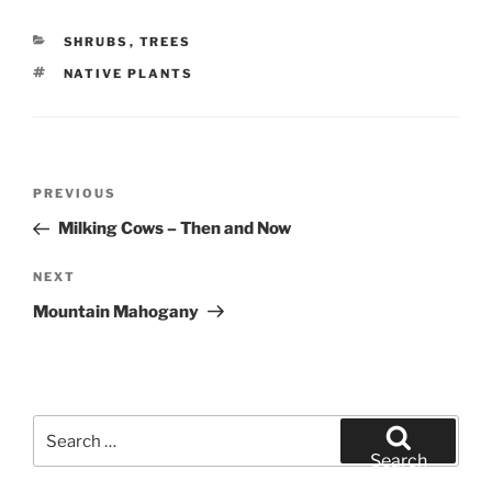
CATEGORIES
SHRUBS
,
TREES
TAGS
NATIVE PLANTS
Post
Previous
PREVIOUS
navigation
Post
Milking Cows – Then and Now
Next
NEXT
Post
Mountain Mahogany
Search
for:
Search