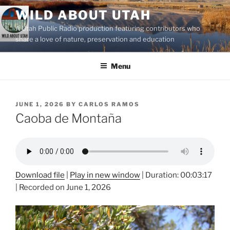
Skip
WILD ABOUT UTAH
to
A Utah Public Radio production featuring contributors who
content
share a love of nature, preservation and education
Menu
POSTED
JUNE 1, 2026
BY
CARLOS RAMOS
ON
Caoba de Montaña
Download file
|
Play in new window
|
Duration: 00:03:17
|
Recorded on June 1, 2026