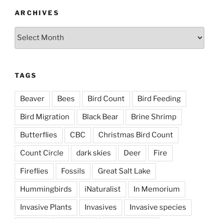
ARCHIVES
Archives
TAGS
Beaver
Bees
Bird Count
Bird Feeding
Bird Migration
Black Bear
Brine Shrimp
Butterflies
CBC
Christmas Bird Count
Count Circle
dark skies
Deer
Fire
Fireflies
Fossils
Great Salt Lake
Hummingbirds
iNaturalist
In Memorium
Invasive Plants
Invasives
Invasive species