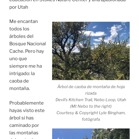
por Utah
Me encantan
todos los
árboles del
Bosque Nacional
Cache. Pero hay
uno que
siempre me ha
intrigado: la
caoba de
Árbol de caoba de montaña de hoja
montaña.
rizada
Devil’s Kitchen Trail, Nebo Loop, Utah
Probablemente
(Mt Nebo to the right)
hayas visto este
Courtesy & Copyright Lyle Bingham,
árbol si has
fotógrafa
caminado por
las montañas