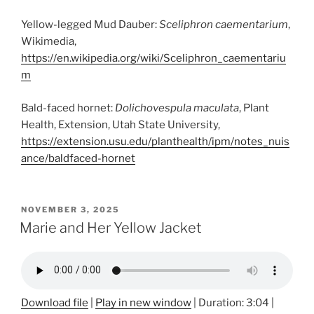
Yellow-legged Mud Dauber:
Sceliphron caementarium
,
Wikimedia,
https://en.wikipedia.org/wiki/Sceliphron_caementariu
m
Bald-faced hornet:
Dolichovespula maculata
, Plant
Health, Extension, Utah State University,
https://extension.usu.edu/planthealth/ipm/notes_nuis
ance/baldfaced-hornet
POSTED
NOVEMBER 3, 2025
ON
Marie and Her Yellow Jacket
Download file
|
Play in new window
|
Duration: 3:04
|