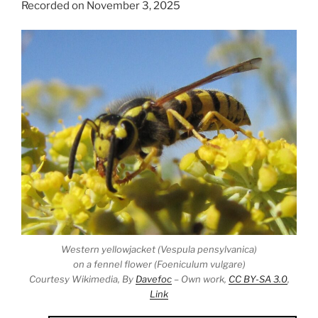
Recorded on November 3, 2025
Western yellowjacket (Vespula pensylvanica)
on a fennel flower (Foeniculum vulgare)
Courtesy Wikimedia, By
Davefoc
–
Own work
,
CC BY-SA 3.0
,
Link