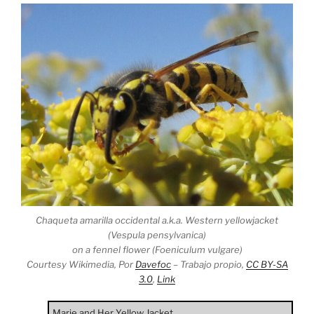
Chaqueta amarilla occidental a.k.a. Western yellowjacket
(Vespula pensylvanica)
on a fennel flower (Foeniculum vulgare)
Courtesy Wikimedia, Por
Davefoc
–
Trabajo propio
,
CC BY-SA
3.0
,
Link
Marie and Her Yellow Jacket.