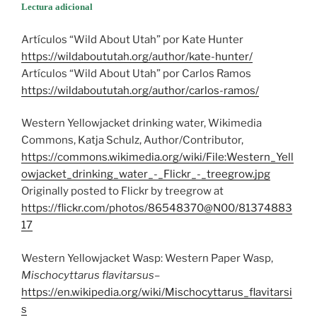
Lectura adicional
Artículos “Wild About Utah” por Kate Hunter
https://wildaboututah.org/author/kate-hunter/
Artículos “Wild About Utah” por Carlos Ramos
https://wildaboututah.org/author/carlos-ramos/
Western Yellowjacket drinking water, Wikimedia
Commons, Katja Schulz, Author/Contributor,
https://commons.wikimedia.org/wiki/File:Western_Yell
owjacket_drinking_water_-_Flickr_-_treegrow.jpg
Originally posted to Flickr by treegrow at
https://flickr.com/photos/86548370@N00/81374883
17
Western Yellowjacket Wasp: Western Paper Wasp,
Mischocyttarus flavitarsus
–
https://en.wikipedia.org/wiki/Mischocyttarus_flavitarsi
s