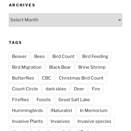
ARCHIVES
Archives
TAGS
Beaver
Bees
Bird Count
Bird Feeding
Bird Migration
Black Bear
Brine Shrimp
Butterflies
CBC
Christmas Bird Count
Count Circle
dark skies
Deer
Fire
Fireflies
Fossils
Great Salt Lake
Hummingbirds
iNaturalist
In Memorium
Invasive Plants
Invasives
Invasive species