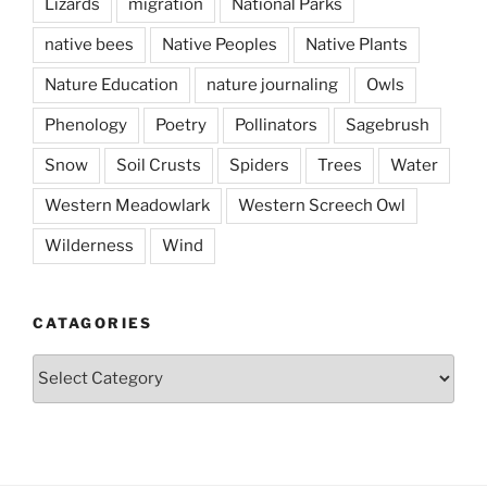
Lizards
migration
National Parks
native bees
Native Peoples
Native Plants
Nature Education
nature journaling
Owls
Phenology
Poetry
Pollinators
Sagebrush
Snow
Soil Crusts
Spiders
Trees
Water
Western Meadowlark
Western Screech Owl
Wilderness
Wind
CATAGORIES
Catagories