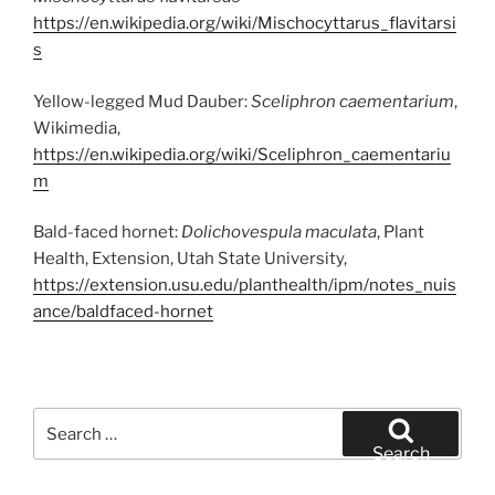
https://en.wikipedia.org/wiki/Mischocyttarus_flavitarsi
s
Yellow-legged Mud Dauber:
Sceliphron caementarium
,
Wikimedia,
https://en.wikipedia.org/wiki/Sceliphron_caementariu
m
Bald-faced hornet:
Dolichovespula maculata
, Plant
Health, Extension, Utah State University,
https://extension.usu.edu/planthealth/ipm/notes_nuis
ance/baldfaced-hornet
Search
for:
Search