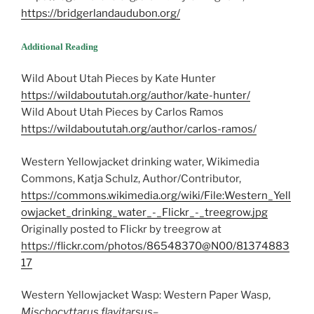
https://bridgerlandaudubon.org/
Additional Reading
Wild About Utah Pieces by Kate Hunter
https://wildaboututah.org/author/kate-hunter/
Wild About Utah Pieces by Carlos Ramos
https://wildaboututah.org/author/carlos-ramos/
Western Yellowjacket drinking water, Wikimedia
Commons, Katja Schulz, Author/Contributor,
https://commons.wikimedia.org/wiki/File:Western_Yell
owjacket_drinking_water_-_Flickr_-_treegrow.jpg
Originally posted to Flickr by treegrow at
https://flickr.com/photos/86548370@N00/81374883
17
Western Yellowjacket Wasp: Western Paper Wasp,
Mischocyttarus flavitarsus
–