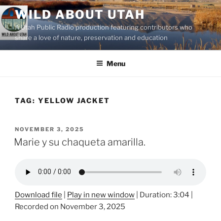
Skip
WILD ABOUT UTAH
to
A Utah Public Radio production featuring contributors who
content
share a love of nature, preservation and education
Menu
TAG:
YELLOW JACKET
POSTED
NOVEMBER 3, 2025
ON
Marie y su chaqueta amarilla.
Download file
|
Play in new window
|
Duration: 3:04
|
Recorded on November 3, 2025