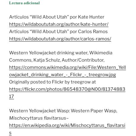
Lectura adicional
Artículos “Wild About Utah” por Kate Hunter
https://wildaboututah.org/author/kate-hunter/
Artículos “Wild About Utah” por Carlos Ramos
https://wildaboututah.org/author/carlos-ramos/
Western Yellowjacket drinking water, Wikimedia
Commons, Katja Schulz, Author/Contributor,
https://commons.wikimedia.org/wiki/File:Western_Yell
owjacket_drinking_water_-_Flickr_-_treegrow.jpg
Originally posted to Flickr by treegrow at
https://flickr.com/photos/86548370@N00/81374883
17
Western Yellowjacket Wasp: Western Paper Wasp,
Mischocyttarus flavitarsus
–
https://en.wikipedia.org/wiki/Mischocyttarus_flavitarsi
s