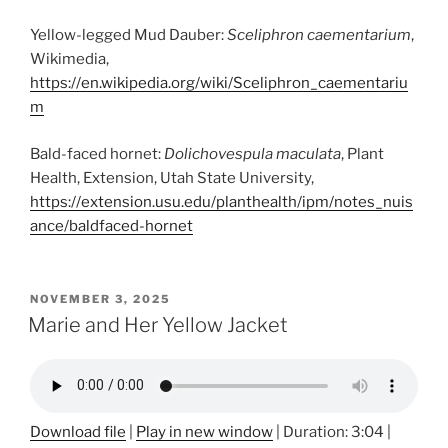
Yellow-legged Mud Dauber:
Sceliphron caementarium
,
Wikimedia,
https://en.wikipedia.org/wiki/Sceliphron_caementariu
m
Bald-faced hornet:
Dolichovespula maculata
, Plant
Health, Extension, Utah State University,
https://extension.usu.edu/planthealth/ipm/notes_nuis
ance/baldfaced-hornet
POSTED
NOVEMBER 3, 2025
ON
Marie and Her Yellow Jacket
Download file
|
Play in new window
|
Duration: 3:04
|