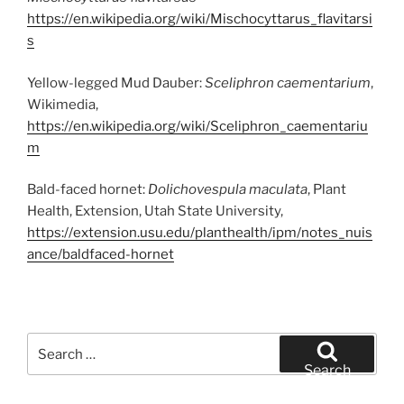
https://en.wikipedia.org/wiki/Mischocyttarus_flavitarsi
s
Yellow-legged Mud Dauber:
Sceliphron caementarium
,
Wikimedia,
https://en.wikipedia.org/wiki/Sceliphron_caementariu
m
Bald-faced hornet:
Dolichovespula maculata
, Plant
Health, Extension, Utah State University,
https://extension.usu.edu/planthealth/ipm/notes_nuis
ance/baldfaced-hornet
Search
for:
Search