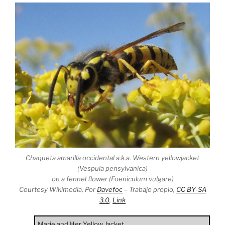
Chaqueta amarilla occidental a.k.a. Western yellowjacket
(Vespula pensylvanica)
on a fennel flower (Foeniculum vulgare)
Courtesy Wikimedia, Por
Davefoc
–
Trabajo propio
,
CC BY-SA
3.0
,
Link
Marie and Her Yellow Jacket.