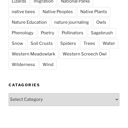
Lizards
migration
National Parks
native bees
Native Peoples
Native Plants
Nature Education
nature journaling
Owls
Phenology
Poetry
Pollinators
Sagebrush
Snow
Soil Crusts
Spiders
Trees
Water
Western Meadowlark
Western Screech Owl
Wilderness
Wind
CATAGORIES
Catagories