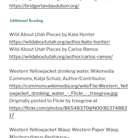
https://bridgerlandaudubon.org/
Additional Reading
Wild About Utah Pieces by Kate Hunter
https://wildaboututah.org/author/kate-hunter/
Wild About Utah Pieces by Carlos Ramos
https://wildaboututah.org/author/carlos-ramos/
Western Yellowjacket drinking water, Wikimedia
Commons, Katja Schulz, Author/Contributor,
https://commons.wikimedia.org/wiki/File:Western_Yell
owjacket_drinking_water_-_Flickr_-_treegrow.jpg
Originally posted to Flickr by treegrow at
https://flickr.com/photos/86548370@N00/81374883
17
Western Yellowjacket Wasp: Western Paper Wasp,
Mischocyttarus flavitarsus
–