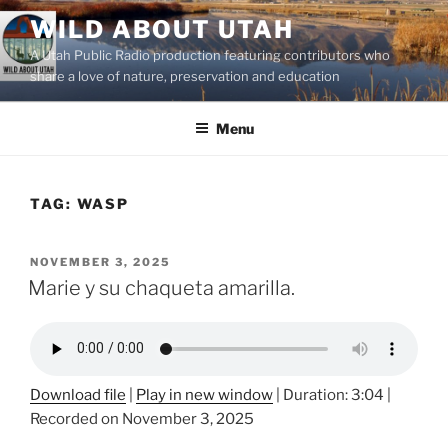
Skip
WILD ABOUT UTAH
to
A Utah Public Radio production featuring contributors who
content
share a love of nature, preservation and education
Menu
TAG:
WASP
POSTED
NOVEMBER 3, 2025
ON
Marie y su chaqueta amarilla.
Download file
|
Play in new window
|
Duration: 3:04
|
Recorded on November 3, 2025