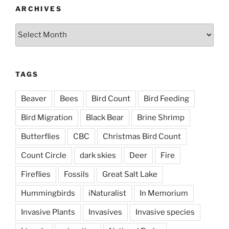
ARCHIVES
Archives
TAGS
Beaver
Bees
Bird Count
Bird Feeding
Bird Migration
Black Bear
Brine Shrimp
Butterflies
CBC
Christmas Bird Count
Count Circle
dark skies
Deer
Fire
Fireflies
Fossils
Great Salt Lake
Hummingbirds
iNaturalist
In Memorium
Invasive Plants
Invasives
Invasive species