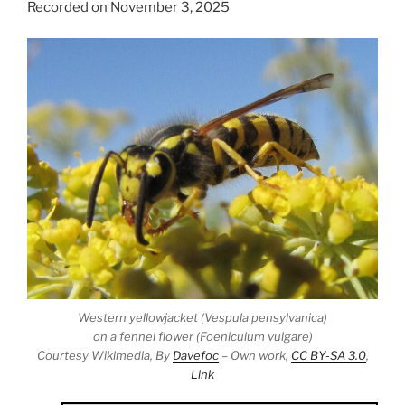
Recorded on November 3, 2025
Western yellowjacket (Vespula pensylvanica)
on a fennel flower (Foeniculum vulgare)
Courtesy Wikimedia, By
Davefoc
–
Own work
,
CC BY-SA 3.0
,
Link