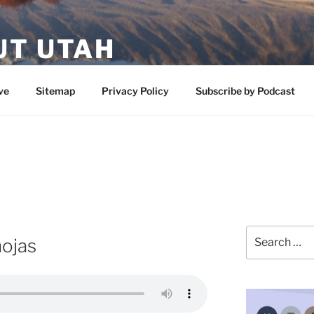
UT UTAH
 featuring contributors who share a love of nature, preserva
ve
Sitemap
Privacy Policy
Subscribe by Podcast
Search
hojas
for: