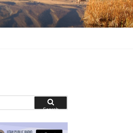
tion and education
Search