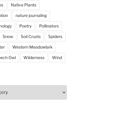
es
Native Plants
tion
nature journaling
nology
Poetry
Pollinators
Snow
Soil Crusts
Spiders
er
Western Meadowlark
eech Owl
Wilderness
Wind