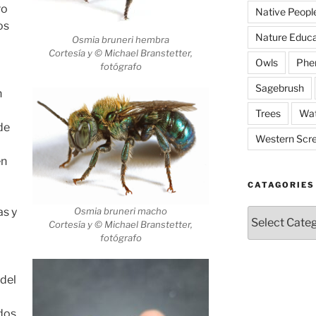
ro
Native Peopl
os
Nature Educa
Osmia bruneri hembra
Cortesía y © Michael Branstetter,
Owls
Phe
fotógrafo
Sagebrush
n
Trees
Wat
de
Western Scr
en
CATAGORIES
as y
Osmia bruneri macho
Catagories
Cortesía y © Michael Branstetter,
fotógrafo
 del
dos.