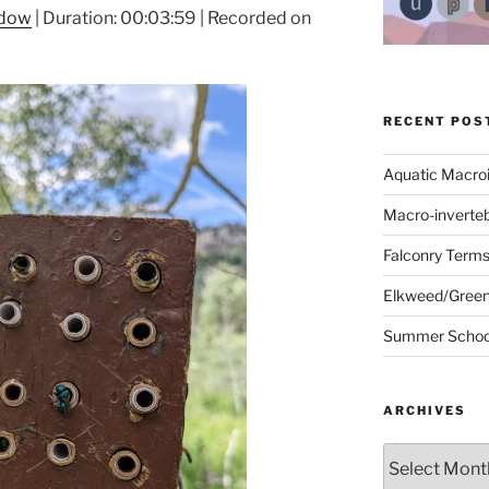
ndow
|
Duration: 00:03:59
|
Recorded on
RECENT POS
Aquatic Macro
Macro-inverte
Falconry Term
Elkweed/Green
Summer School
ARCHIVES
Archives