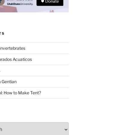
TS
invertebrates
brados Acuaticos
s
 Gentian
: How to Make Tent?