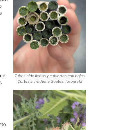
o
s
 un
Tubos nido llenos y cubiertos con hojas
Cortesía y © Anna Goates, fotógrafa
s
á
nto