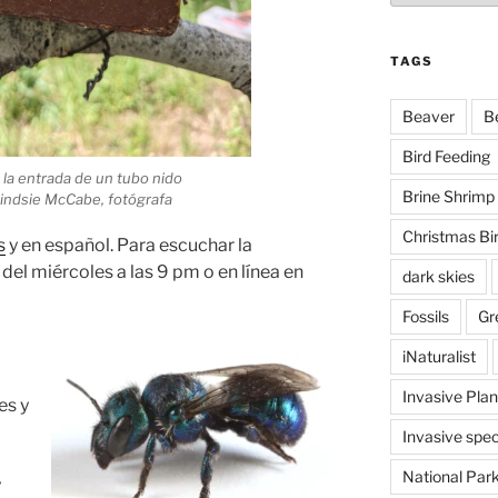
TAGS
Beaver
B
Bird Feeding
n la entrada de un tubo nido
Brine Shrimp
Lindsie McCabe, fotógrafa
Christmas Bi
s
y en español. Para escuchar la
 del miércoles a las 9 pm o en línea en
dark skies
Fossils
Gr
iNaturalist
Invasive Plan
es y
Invasive spec
National Par
y