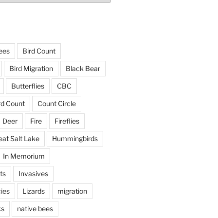
ees
Bird Count
Bird Migration
Black Bear
Butterflies
CBC
rd Count
Count Circle
Deer
Fire
Fireflies
eat Salt Lake
Hummingbirds
In Memorium
ts
Invasives
ies
Lizards
migration
ks
native bees