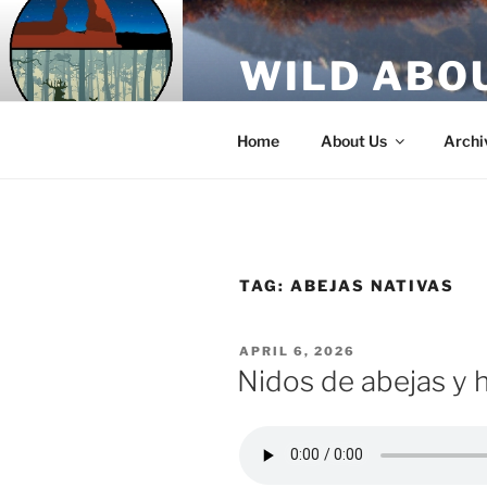
Skip
to
WILD ABO
content
A Utah Public Radio production
Home
About Us
Archi
TAG:
ABEJAS NATIVAS
POSTED
APRIL 6, 2026
ON
Nidos de abejas y 