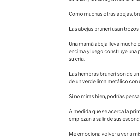
Como muchas otras abejas, bru
Las abejas bruneri usan trozos 
Una mamá abeja lleva mucho po
encima y luego construye una p
su cría.
Las hembras bruneri son de un 
de un verde lima metálico con u
Si no miras bien, podrías pens
A medida que se acerca la prim
empiezan a salir de sus escondi
Me emociona volver a ver a mi